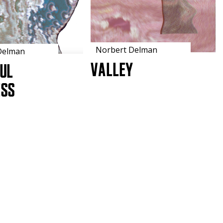
Norbert Delman
Delman
VALLEY
ul
ess