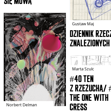
się mową
Gustaw Maj
Dziennik Rzec
Znalezionych
Marta Szulc
#40 ten
z rzeżuchą/ 
the one with
Norbert Delman
cress