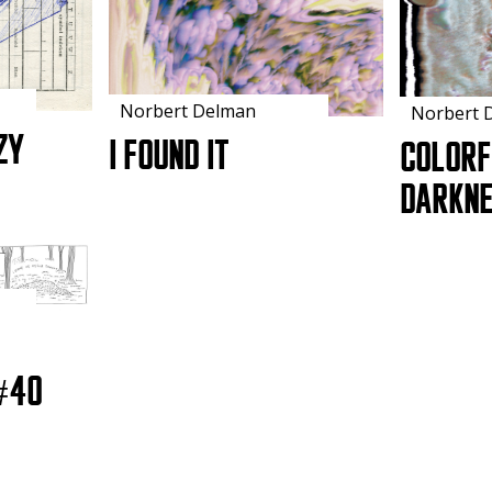
Norbert Delman
Norbert 
zy
I found it
Colorf
darkn
#40