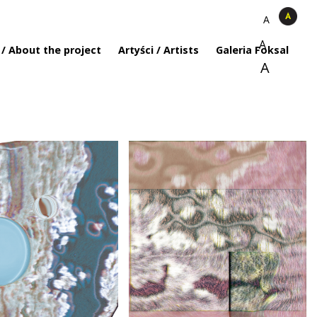
A
A
 / About the project
Artyści / Artists
Galeria Foksal
A